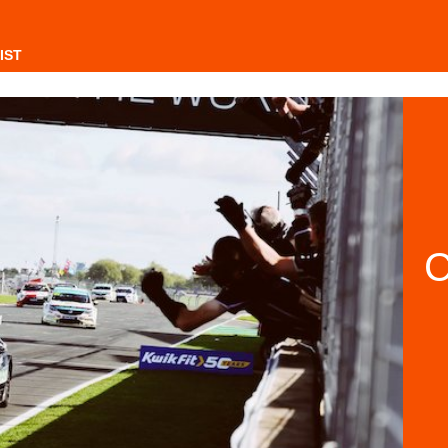
IST
C